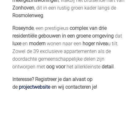
meergezinswoningen
, vlakbij het bruisende hart van
Zonhoven
, dit in een rustig groen kader langs de
Rosmolenweg
.
Roseynde
, een prestigieus
complex van drie
residentiële gebouwen in een groene omgeving
dat
luxe
en
modern
wonen naar een
hoger nivea
u tilt.
Zowel de 39 exclusieve appartementen als de
doordachte gemeenschappelijke delen zijn
ontworpen met
oog
voor
het allerkleinste
detail
.
Interesse? Registreer je dan alvast op
de
projectwebsite
en wij contacteren je!