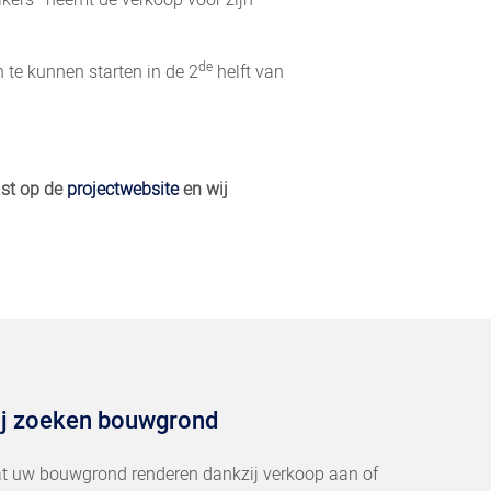
rs’ neemt de verkoop voor zijn
de
te kunnen starten in de 2
helft van
ast op de
projectwebsite
en wij
j zoeken bouwgrond
t uw bouwgrond renderen dankzij verkoop aan of