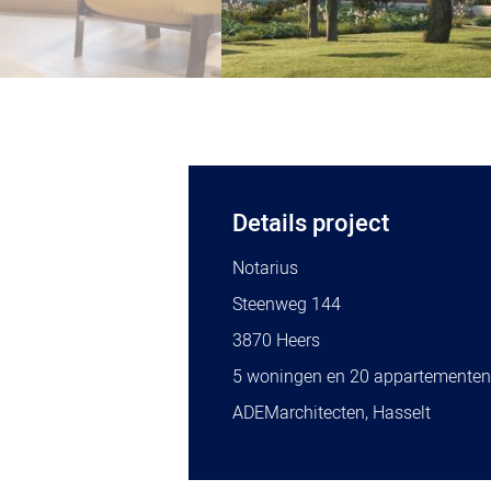
Details project
Notarius
Steenweg 144
3870 Heers
5 woningen en 20 appartementen
ADEMarchitecten, Hasselt