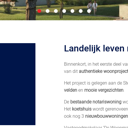
Landelijk leven
Binnenkort, in het eerste deel v
van dit
authentieke
woonprojec
Het project is gelegen aan de 
velden
en
mooie vergezichten
.
De
bestaande notariswoning
wor
Het
koetshuis
wordt gerenoveer
ook nog 3
nieuwbouwwoningen