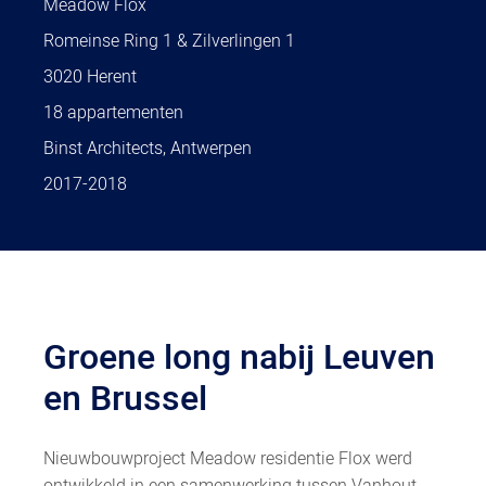
Meadow Flox
Romeinse Ring 1 & Zilverlingen 1
3020 Herent
18 appartementen
Binst Architects, Antwerpen
2017-2018
Groene long nabij Leuven
en Brussel
Nieuwbouwproject Meadow residentie Flox werd
ontwikkeld in een samenwerking tussen Vanhout