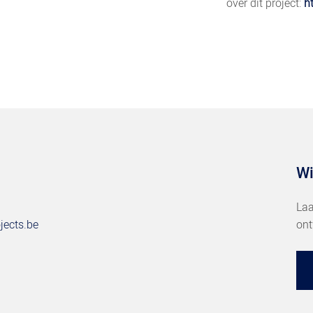
over dit project:
h
Wi
Laa
jects.be
ont