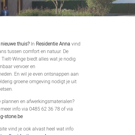
 nieuwe thuis?
In
Residentie Anna
vind
lans tussen comfort en natuur. De
n Tielt-Winge biedt alles wat je nodig
enbaar vervoer en
heden. En wil je even ontsnappen aan
lderig groene omgeving nodigt je uit
ietsen.
 plannen en afwerkingsmaterialen?
d meer info via 0485 62 36 78 of via
g-stone.be
ite vind je ook alvast heel wat info