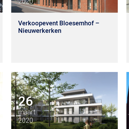
2020
Verkoopevent Bloesemhof –
Nieuwerkerken
26
maart
2020