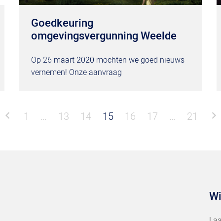
Goedkeuring
omgevingsvergunning Weelde
Op 26 maart 2020 mochten we goed nieuws
vernemen! Onze aanvraag
1
…
13
14
15
16
17
…
21
Wi
Laa